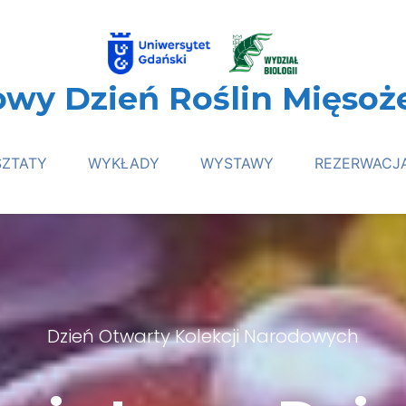
owy Dzień Roślin Mięsoż
ZTATY
WYKŁADY
WYSTAWY
REZERWACJ
Dzień Otwarty Kolekcji Narodowych