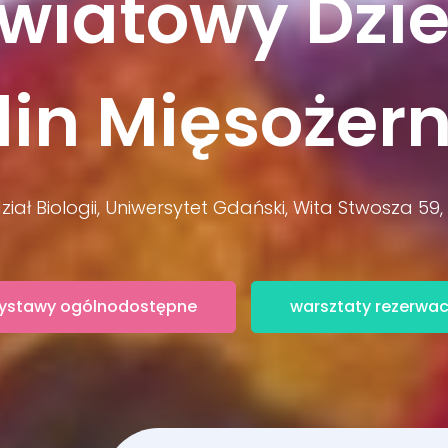
wiatowy Dzi
lin Mięsożer
iał Biologii, Uniwersytet Gdański, Wita Stwosza 59
ystawy ogólnodostępne
warsztaty rezerwac