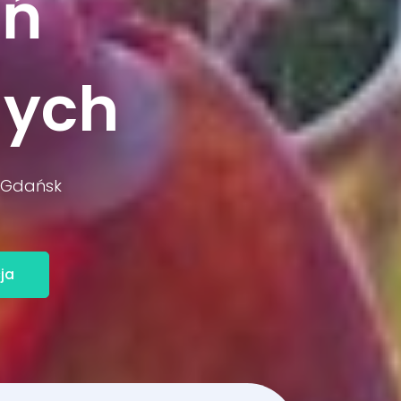
eń
nych
, Gdańsk
ja