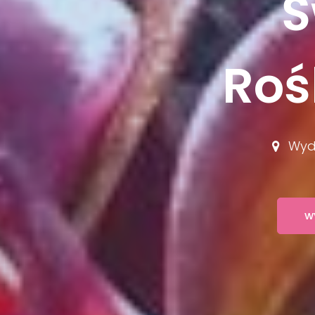
Ś
Roś
Wydz
w