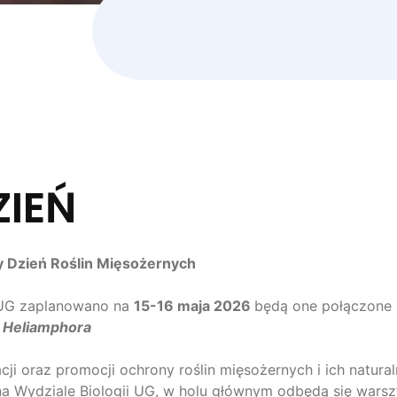
IEŃ
 Dzień Roślin Mięsożernych
i UG zaplanowano na
15-16 maja 2026
będą one połączone 
u
Heliamphora
ji oraz promocji ochrony roślin mięsożernych i ich naturaln
 Wydziale Biologii UG, w holu głównym odbędą się warszt